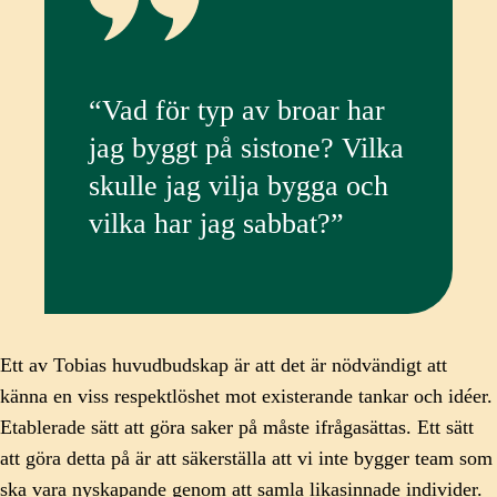
“Vad för typ av broar har
jag byggt på sistone? Vilka
skulle jag vilja bygga och
vilka har jag sabbat?”
Ett av Tobias huvudbudskap är att det är nödvändigt att
känna en viss respektlöshet mot existerande tankar och idéer.
Etablerade sätt att göra saker på måste ifrågasättas. Ett sätt
att göra detta på är att säkerställa att vi inte bygger team som
ska vara nyskapande genom att samla likasinnade individer.