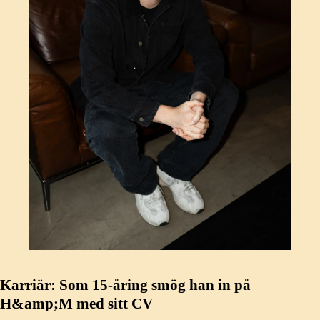
Karriär: Som 15-åring smög han in på
H&amp;M med sitt CV