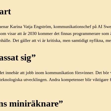
fart
n, menar Karina Vatja Engström, kommunikationschef på AI Swed
r som visar att år 2030 kommer det finnas programmerare som 
hälle. Det gäller att vi är kritiska, men samtidigt nyfikna, m
ssat sig”
det innebär att jobb inom kommunikation försvinner. Det bör v
eknologiska utvecklingen. Andra kompetenser blir viktigare f
ns miniräknare”