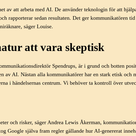
 av att arbeta med AI. De använder teknologin för att hjälpa
l och rapporterar sedan resultaten. Det ger kommunikatören tid 
iniräknare, säger Louise.
atur att vara skeptisk
unikationsdirektör Spendrups, är i grund och botten positivt 
n av AI. Nästan alla kommunikatörer har en stark etisk och mo
rna i händelsernas centrum. Vi behöver ta kontroll över utve
gheter och risker, säger Andrea Lewis Åkerman, kommunikation
g Google själva fram regler gällande hur AI-genererat innehål