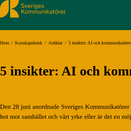
Sveriges Kommunikatörer
Hem
/
Kunskapsbank
/
Artiklar
/
5 insikter: AI och kommunikatörer
5 insikter: AI och kom
Den 28 juni anordnade Sveriges Kommunikatörer e
hot mot samhället och vårt yrke eller är det en möj