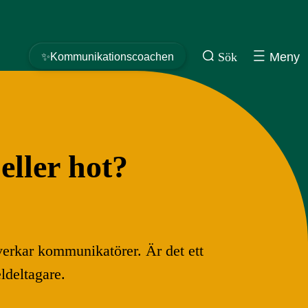
Sök
Meny
✨Kommunikationscoachen
eller hot?
erkar kommunikatörer. Är det ett
ldeltagare.