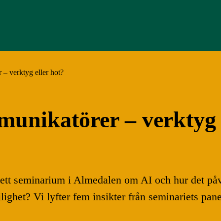
 – verktyg eller hot?
munikatörer – verktyg 
tt seminarium i Almedalen om AI och hur det påv
lighet? Vi lyfter fem insikter från seminariets pane