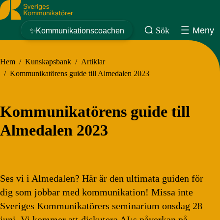
Sveriges Kommunikatörer
Sök
Meny
✨Kommunikationscoachen
Hem
/
Kunskapsbank
/
Artiklar
/
Kommunikatörens guide till Almedalen 2023
Kommunikatörens guide till
Almedalen 2023
Ses vi i Almedalen? Här är den ultimata guiden för
dig som jobbar med kommunikation! Missa inte
Sveriges Kommunikatörers seminarium onsdag 28
juni. Vi kommer att diskutera AI:s påverkan på