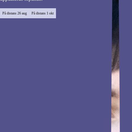
På distans
26 aug
På distans
1 okt