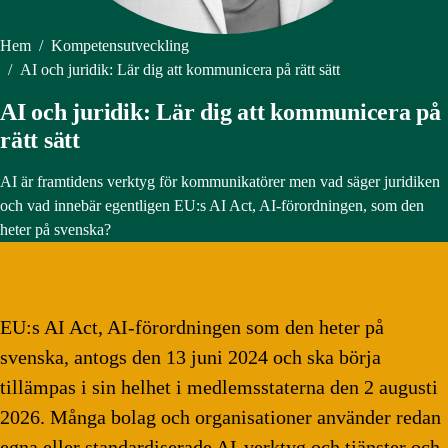
Hem
/
Kompetensutveckling
/
AI och juridik: Lär dig att kommunicera på rätt sätt
AI och juridik: Lär dig att kommunicera på
rätt sätt
AI är framtidens verktyg för kommunikatörer men vad säger juridiken
och vad innebär egentligen EU:s AI Act, AI-förordningen, som den
heter på svenska?
EU:s AI Act, AI-förordningen som den heter på
svenska, antogs den 13 juni 2024 och ska börja
tillämpas i sin helhet i medlemsstaterna den 2 augusti
2026. Många bolag och organisationer använder redan
egna eller standardiserade AI-verktyg och tjänster och