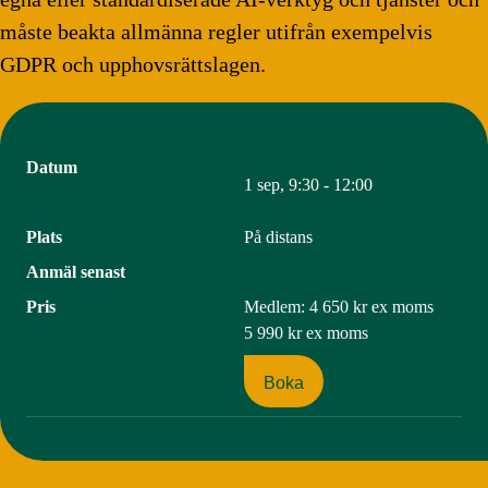
måste beakta allmänna regler utifrån exempelvis
GDPR och upphovsrättslagen.
Datum
1 sep, 9:30 - 12:00
Plats
På distans
Anmäl senast
Pris
Medlem:
4 650 kr
ex moms
5 990 kr
ex moms
Boka