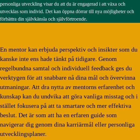
personliga utveckling visar du att du är engagerad i att växa och
utvecklas som individ. Det kan öppna dörrar till nya möjligheter och
förbättra din självkänsla och självförtroende.
En mentor kan erbjuda perspektiv och insikter som du
kanske inte ens hade tänkt på tidigare. Genom
regelbundna samtal och individuell feedback ges du
verktygen för att snabbare nå dina mål och övervinna
utmaningar. Att dra nytta av mentorns erfarenhet och
kunskap kan du undvika att göra vanliga misstag och i
stället fokusera på att ta smartare och mer effektiva
beslut. Det är som att ha en erfaren guide som
navigerar dig genom dina karriärmål eller personliga
utvecklingsplaner.