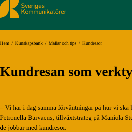
Sveriges Kommunikatörer
Hem
/
Kunskapsbank
/
Mallar och tips
/
Kundresor
Kundresan som verkty
– Vi har i dag samma förväntningar på hur vi ska b
Petronella Barvaeus, tillväxtstrateg på Maniola St
de jobbar med kundresor.