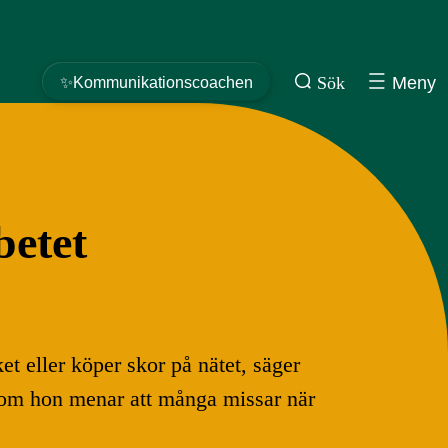
Sök
Meny
✨Kommunikationscoachen
etet
et eller köper skor på nätet, säger
r som hon menar att många missar när