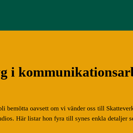
g i kommunikationsarb
li bemötta oavsett om vi vänder oss till Skatteverk
udios. Här listar hon fyra till synes enkla detalje