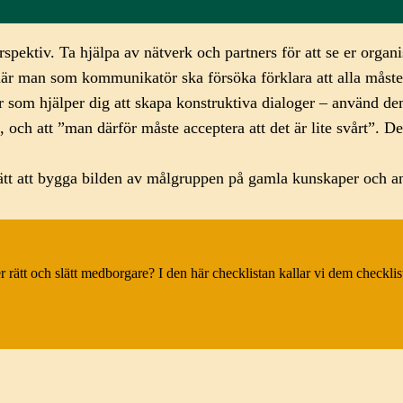
pektiv. Ta hjälpa av nätverk och partners för att se er organis
r man som kommunikatör ska försöka förklara att alla måste änd
 som hjälper dig att skapa konstruktiva dialoger – använd de
 och att ”man därför måste acceptera att det är lite svårt”. D
ätt att bygga bilden av målgruppen på gamla kunskaper och an
ler rätt och slätt medborgare? I den här checklistan kallar vi dem checkli