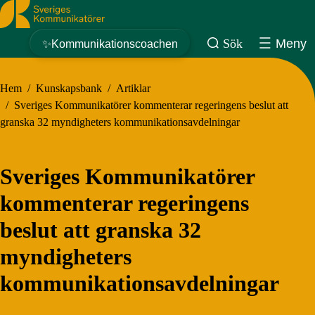
Sveriges Kommunikatörer
Sök
Meny
✨Kommunikationscoachen
Hem
/
Kunskapsbank
/
Artiklar
/
Sveriges Kommunikatörer kommenterar regeringens beslut att
granska 32 myndigheters kommunikationsavdelningar
Sveriges Kommunikatörer
kommenterar regeringens
beslut att granska 32
myndigheters
kommunikationsavdelningar