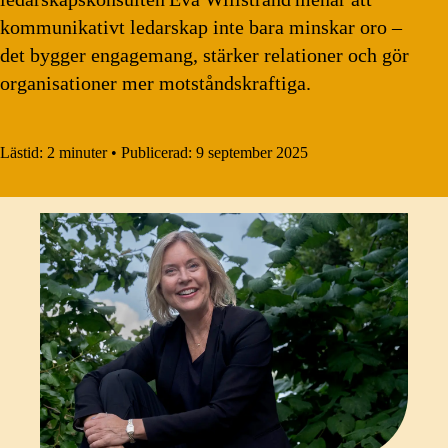
kommunikativt ledarskap inte bara minskar oro –
det bygger engagemang, stärker relationer och gör
organisationer mer motståndskraftiga.
Lästid:
2 minuter
•
Publicerad:
9 september 2025