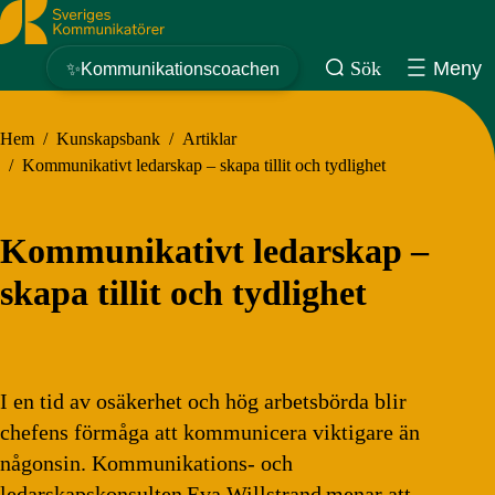
Sveriges Kommunikatörer
Sök
Meny
✨Kommunikationscoachen
Hem
/
Kunskapsbank
/
Artiklar
/
Kommunikativt ledarskap – skapa tillit och tydlighet
Kommunikativt ledarskap –
skapa tillit och tydlighet
I en tid av osäkerhet och hög arbetsbörda blir
chefens förmåga att kommunicera viktigare än
någonsin. Kommunikations- och
ledarskapskonsulten Eva Willstrand menar att