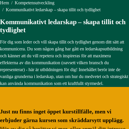
Hem
/
Kompetensutveckling
/
Kommunikativt ledarskap – skapa tillit och tydlighet
Kommunikativt ledarskap – skapa tillit och
tydlighet
För dig som leder och vill skapa tillit och tydlighet genom ditt sätt att
kommunicera. Du som någon gång har gått en ledarskapsutbildning
och känner att du vill repetera och inspireras för att maximera
effekterna av din kommunikation (oavsett vilken bransch du
representerar) - här är utbildningen för dig! Innehållet berör inte de
vanliga grunderna i ledarskap, utan om hur du medvetet och strategiskt
kan använda kommunikation som ett kraftfullt styrmedel.
Just nu finns inget öppet kurstillfälle, men vi
erbjuder gärna kursen som skräddarsytt upplägg.
Hör av dig så berättar vi mer, eller anmäl ditt intresse