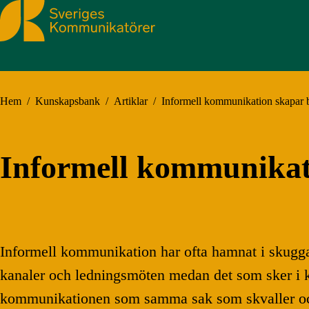
Sveriges Kommunikatörer
Hem
/
Kunskapsbank
/
Artiklar
/
Informell kommunikation skapar b
Informell kommunikati
Informell kommunikation har ofta hamnat i skuggan
kanaler och ledningsmöten medan det som sker i kor
kommunikationen som samma sak som skvaller och r