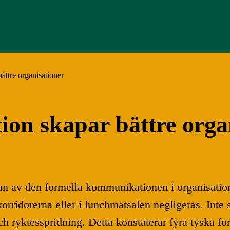
ättre organisationer
on skapar bättre orga
 av den formella kommunikationen i organisationer
ridorerna eller i lunchmatsalen negligeras. Inte s
yktesspridning. Detta konstaterar fyra tyska fors