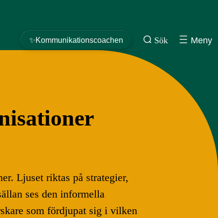
Sök
Meny
✨Kommunikationscoachen
nisationer
. Ljuset riktas på strategier,
ällan ses den informella
kare som fördjupat sig i vilken