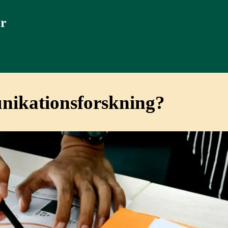
er
unikationsforskning?