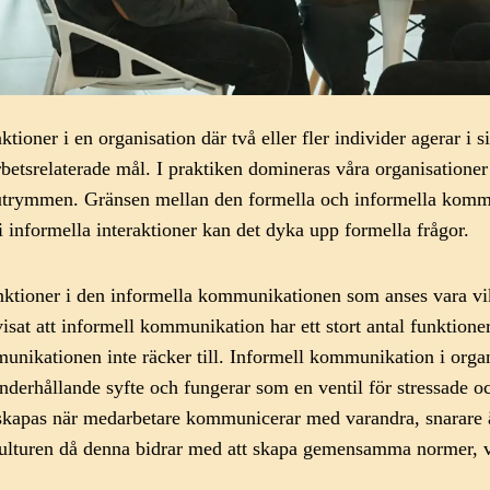
ioner i en organisation där två eller fler individer agerar i s
å arbetsrelaterade mål. I praktiken domineras våra organisatio
 utrymmen. Gränsen mellan den formella och informella kommun
i informella interaktioner kan det dyka upp formella frågor.
funktioner i den informella kommunikationen som anses vara vik
sat att informell kommunikation har ett stort antal funktioner
mmunikationen inte räcker till. Informell kommunikation i orga
 underhållande syfte och fungerar som en ventil för stressad
r skapas när medarbetare kommunicerar med varandra, snarare ä
kulturen då denna bidrar med att skapa gemensamma normer, 