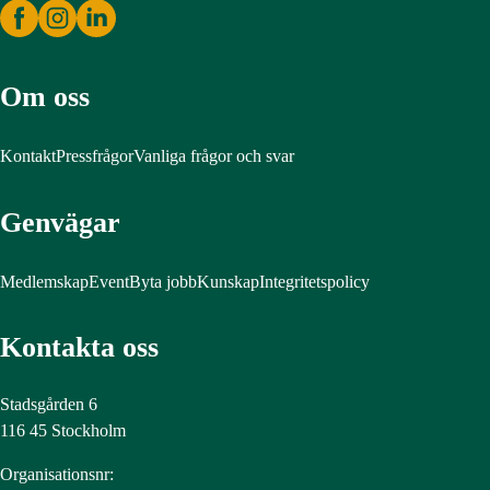
Om oss
Kontakt
Pressfrågor
Vanliga frågor och svar
Genvägar
Medlemskap
Event
Byta jobb
Kunskap
Integritetspolicy
Kontakta oss
Stadsgården 6
116 45 Stockholm
Organisationsnr: