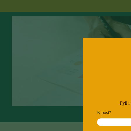
Fyll i
E-post
*