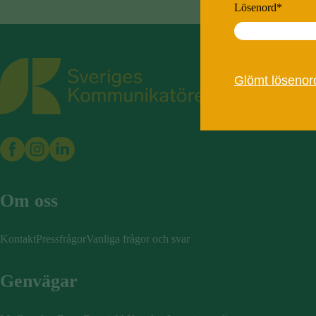
Lösenord
*
Sveriges Kommunikatörer
Glömt lösenor
Om oss
Kontakt
Pressfrågor
Vanliga frågor och svar
Genvägar