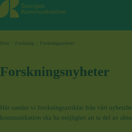
Sveriges Kommunikatörer
Hem
/
Forskning
/
Forskningsnyheter
Forskningsnyheter
Här samlar vi forskningsartiklar från vårt nyhets
kommunikation ska ha möjlighet att ta del av akt