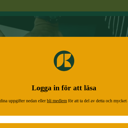
Logga in för att läsa
 dina uppgifter nedan eller
bli medlem
för att ta del av detta och mycket