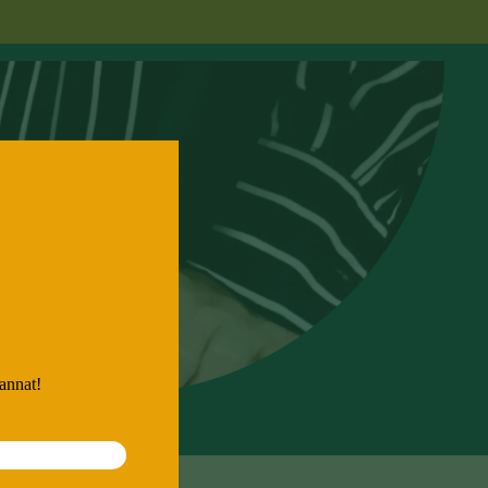
 annat!