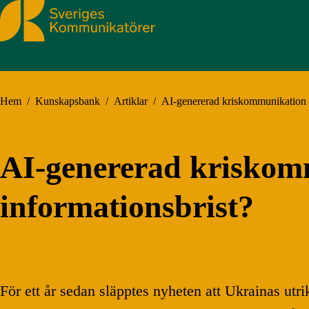
Sveriges Kommunikatörer
Hem
/
Kunskapsbank
/
Artiklar
/
AI-genererad kriskommunikation – 
AI-genererad kriskomm
informationsbrist?
För ett år sedan släpptes nyheten att Ukrainas utr