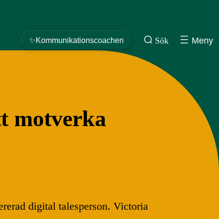
Sök
Meny
✨Kommunikationscoachen
tt motverka
rerad digital talesperson. Victoria