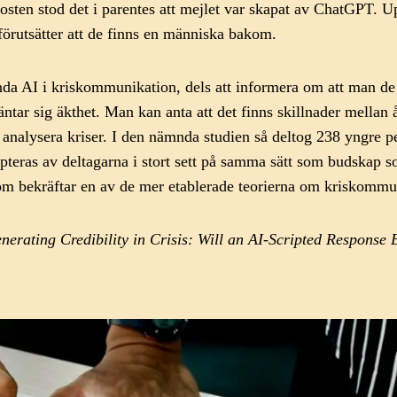
sten stod det i parentes att mejlet var skapat av ChatGPT. Uppr
 förutsätter att de finns en människa bakom.
ända AI i kriskommunikation, dels att informera om att man de 
ntar sig äkthet. Man kan anta att det finns skillnader mellan
ch analysera kriser. I den nämnda studien så deltog 238 yngre 
epteras av deltagarna i stort sett på samma sätt som budskap 
 som bekräftar en av de mer etablerade teorierna om kriskommu
erating Credibility in Crisis: Will an AI-Scripted Response 