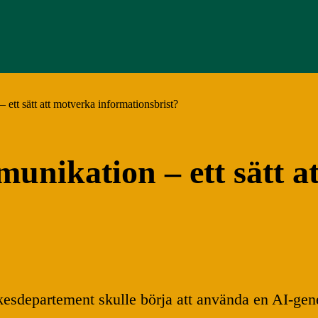
ett sätt att motverka informationsbrist?
unikation – ett sätt a
ikesdepartement skulle börja att använda en AI-gene