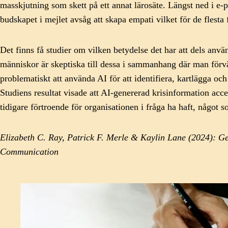
masskjutning som skett på ett annat lärosäte. Längst ned i e-po
budskapet i mejlet avsåg att skapa empati vilket för de flesta
Det finns få studier om vilken betydelse det har att dels anv
människor är skeptiska till dessa i sammanhang där man förvä
problematiskt att använda AI för att identifiera, kartlägga o
Studiens resultat visade att AI-genererad krisinformation acc
tidigare förtroende för organisationen i fråga ha haft, något
Elizabeth C. Ray, Patrick F. Merle & Kaylin Lane (2024): Gen
Communication