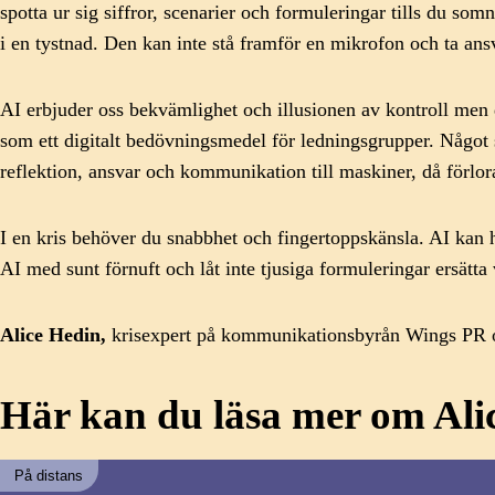
spotta ur sig siffror, scenarier och formuleringar tills du s
i en tystnad. Den kan inte stå framför en mikrofon och ta an
AI erbjuder oss bekvämlighet och illusionen av kontroll men d
som ett digitalt bedövningsmedel för ledningsgrupper. Något s
reflektion, ansvar och kommunikation till maskiner, då förl
I en kris behöver du snabbhet och fingertoppskänsla. AI kan 
AI med sunt förnuft och låt inte tjusiga formuleringar ersätta
Alice Hedin,
krisexpert på kommunikationsbyrån Wings PR o
Här kan du läsa mer om Al
På distans