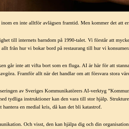
m en inte alltför avlägsen framtid. Men kommer det att ers
righet till internets barndom på 1990-talet. Vi förstår att myc
a allt från hur vi bokar bord på restaurang till hur vi konsume
 går inte att vifta bort som en fluga. AI är här för att stanna
avgöra. Framför allt när det handlar om att försvara stora vä
nseringen av Sveriges Kommunikatörers AI-verktyg ”Kommuni
d tydliga instruktioner kan den vara till stor hjälp. Struktur
 hantera en medial kris, då kan det bli katastrof.
kation. Och visst, den kan hjälpa dig och din organisation a