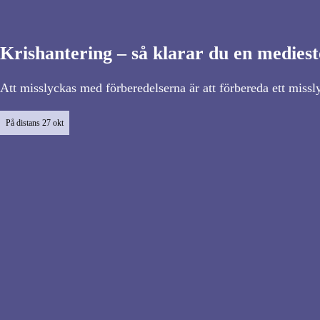
Krishantering – så klarar du en medies
Att misslyckas med förberedelserna är att förbereda ett miss
På distans
27 okt