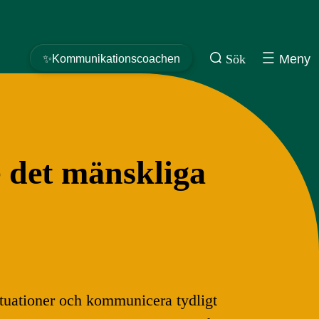
Sök
Meny
✨Kommunikationscoachen
e det mänskliga
situationer och kommunicera tydligt