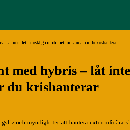
s – låt inte det mänskliga omdömet försvinna när du krishanterar
t med hybris – låt int
r du krishanterar
ringsliv och myndigheter att hantera extraordinära 