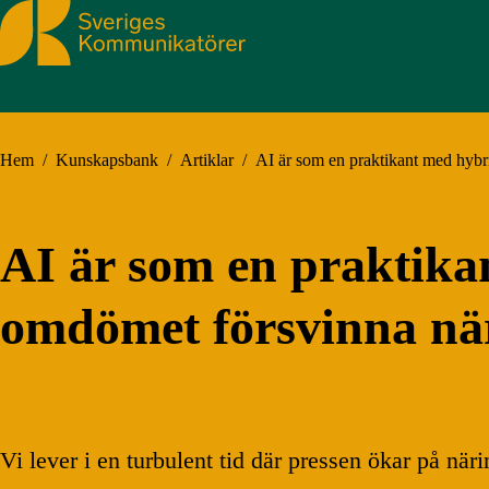
Sveriges Kommunikatörer
Hem
/
Kunskapsbank
/
Artiklar
/
AI är som en praktikant med hybri
AI är som en praktikan
omdömet försvinna nä
Vi lever i en turbulent tid där pressen ökar på nä