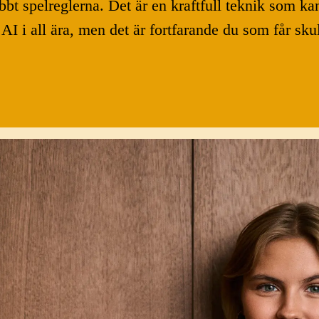
bbt spelreglerna. Det är en kraftfull teknik som ka
 AI i all ära, men det är fortfarande du som får sk