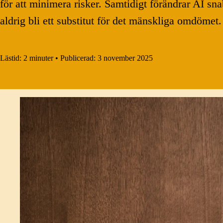
för att minimera risker. Samtidigt förändrar AI sna
aldrig bli ett substitut för det mänskliga omdömet.
Lästid:
2 minuter
•
Publicerad:
3 november 2025