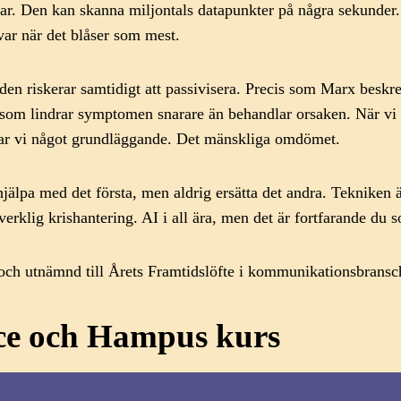
omnar. Den kan skanna miljontals datapunkter på några sekunde
svar när det blåser som mest.
en riskerar samtidigt att passivisera. Precis som Marx beskre
om lindrar symptomen snarare än behandlar orsaken. När vi låt
orar vi något grundläggande. Det mänskliga omdömet.
hjälpa med det första, men aldrig ersätta det andra. Tekniken
 verklig krishantering. AI i all ära, men det är fortfarande du
ch utnämnd till Årets Framtidslöfte i kommunikationsbrans
ice och Hampus kurs