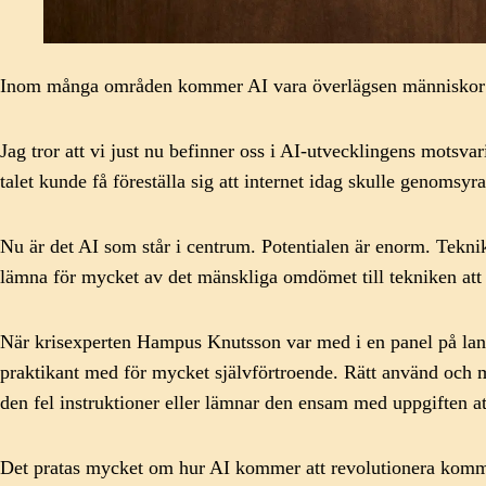
Inom många områden kommer AI vara överlägsen människor ino
Jag tror att vi just nu befinner oss i AI-utvecklingens motsva
talet kunde få föreställa sig att internet idag skulle genomsyr
Nu är det AI som står i centrum. Potentialen är enorm. Tekniken
lämna för mycket av det mänskliga omdömet till tekniken att 
När krisexperten Hampus Knutsson var med i en panel på la
praktikant med för mycket självförtroende.
Rätt använd och me
den fel instruktioner eller lämnar den ensam med uppgiften att
Det pratas mycket om hur AI kommer att revolutionera kommuni