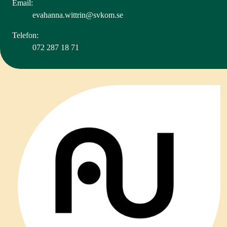
Email:
evahanna.wittrin@svkom.se
Telefon:
072 287 18 71