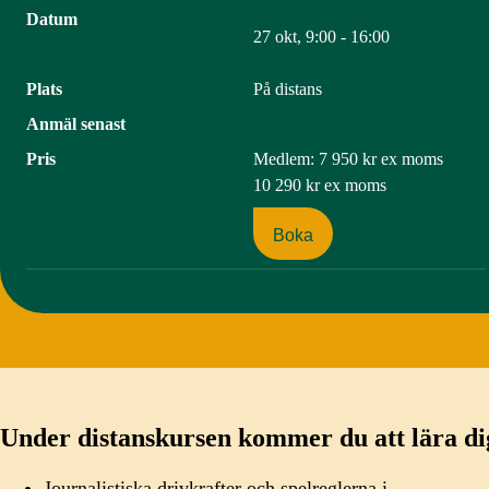
Datum
27 okt, 9:00 - 16:00
Plats
På distans
Anmäl senast
Pris
Medlem:
7 950 kr
ex moms
10 290 kr
ex moms
Boka
Under distanskursen kommer du att lära di
Journalistiska drivkrafter och spelreglerna i