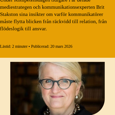
mediestrategen och kommunikationsexperten Brit
Stakston sina insikter om varför kommunikatörer
måste flytta blicken från räckvidd till relation, från
flödeslogik till ansvar.
Lästid:
2 minuter
•
Publicerad:
20 mars 2026