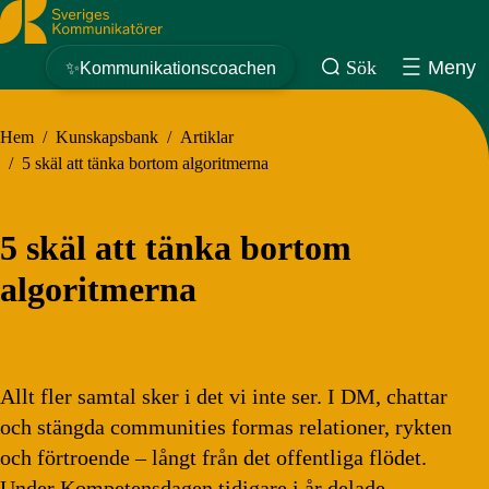
Sveriges Kommunikatörer
Sök
Meny
✨Kommunikationscoachen
Hem
/
Kunskapsbank
/
Artiklar
/
5 skäl att tänka bortom algoritmerna
5 skäl att tänka bortom
algoritmerna
Allt fler samtal sker i det vi inte ser. I DM, chattar
och stängda communities formas relationer, rykten
och förtroende – långt från det offentliga flödet.
Under Kompetensdagen tidigare i år delade