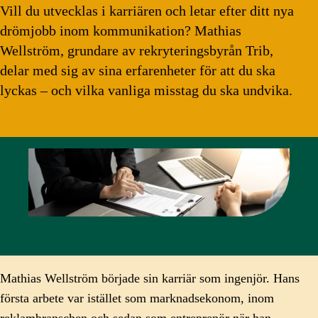
Vill du utvecklas i karriären och letar efter ditt nya
drömjobb inom kommunikation? Mathias
Wellström, grundare av rekryteringsbyrån Trib,
delar med sig av sina erfarenheter för att du ska
lyckas – och vilka vanliga misstag du ska undvika.
Mathias Wellström började sin karriär som ingenjör. Hans
första arbete var istället som marknadsekonom, inom