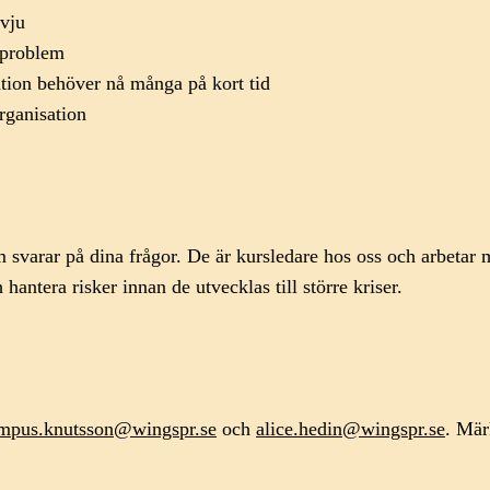
rvju
e problem
tion behöver nå många på kort tid
rganisation
arar på dina frågor. De är kursledare hos oss och arbetar m
h hantera risker innan de utvecklas till större kriser.
mpus.knutsson@wingspr.se
och
alice.hedin@wingspr.se
. Mä