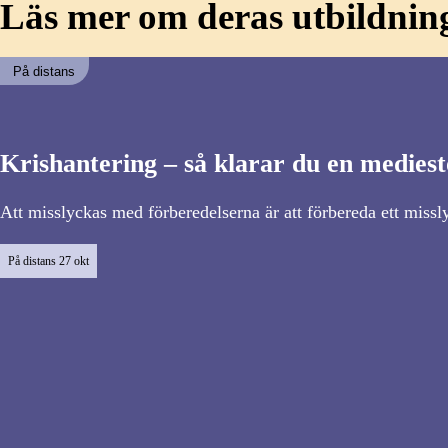
Läs mer om deras utbildnin
På distans
Krishantering – så klarar du en medies
Att misslyckas med förberedelserna är att förbereda ett miss
På distans
27 okt