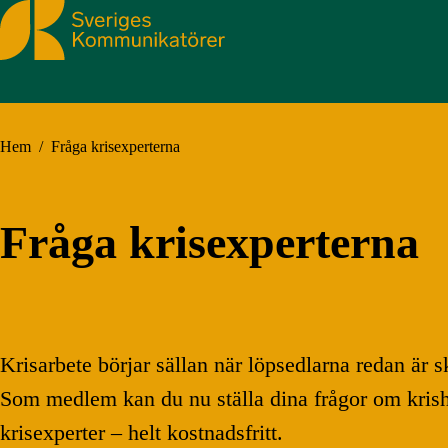
Sveriges Kommunikatörer
Hem
/
Fråga krisexperterna
Fråga krisexperterna
Krisarbete börjar sällan när löpsedlarna redan är 
Som medlem kan du nu ställa dina frågor om krisha
krisexperter – helt kostnadsfritt.