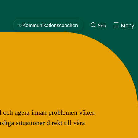
Sök
Meny
✨Kommunikationscoachen
tid och agera innan problemen växer.
ga situationer direkt till våra