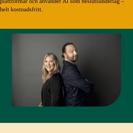
plattformar och använder AI som beslutsunderlag –
helt kostnadsfritt.