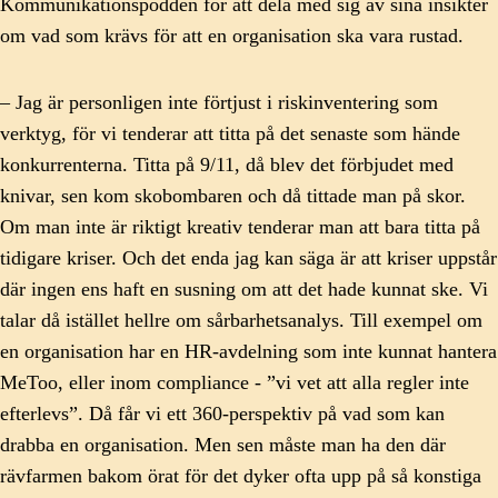
Kommunikationspodden för att dela med sig av sina insikter
om vad som krävs för att en organisation ska vara rustad.
– Jag är personligen inte förtjust i riskinventering som
verktyg, för vi tenderar att titta på det senaste som hände
konkurrenterna. Titta på 9/11, då blev det förbjudet med
knivar, sen kom skobombaren och då tittade man på skor.
Om man inte är riktigt kreativ tenderar man att bara titta på
tidigare kriser. Och det enda jag kan säga är att kriser uppstår
där ingen ens haft en susning om att det hade kunnat ske. Vi
talar då istället hellre om sårbarhetsanalys. Till exempel om
en organisation har en HR-avdelning som inte kunnat hantera
MeToo, eller inom compliance - ”vi vet att alla regler inte
efterlevs”. Då får vi ett 360-perspektiv på vad som kan
drabba en organisation. Men sen måste man ha den där
rävfarmen bakom örat för det dyker ofta upp på så konstiga