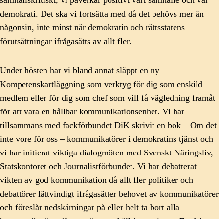
samhällskritiskt, vi påverkar positivt vårt samhälle och vår
demokrati. Det ska vi fortsätta med då det behövs mer än
någonsin, inte minst när demokratin och rättsstatens
förutsättningar ifrågasätts av allt fler.
Under hösten har vi bland annat släppt en ny
Kompetenskartläggning som verktyg för dig som enskild
medlem eller för dig som chef som vill få vägledning framåt
för att vara en hållbar kommunikationsenhet. Vi har
tillsammans med fackförbundet DiK skrivit en bok – Om det
inte vore för oss – kommunikatörer i demokratins tjänst och
vi har initierat viktiga dialogmöten med Svenskt Näringsliv,
Statskontoret och Journalistförbundet. Vi har debatterat
vikten av god kommunikation då allt fler politiker och
debattörer lättvindigt ifrågasätter behovet av kommunikatörer
och föreslår nedskärningar på eller helt ta bort alla