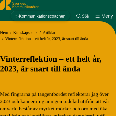
Sveriges Kommunikatörer
Sök
Meny
✨Kommunikationscoachen
Hem
/
Kunskapsbank
/
Artiklar
/
Vinterreflektion – ett helt år, 2023, är snart till ända
Vinterreflektion – ett helt år,
2023, är snart till ända
Med fingrarna på tangentbordet reflekterar jag över
2023 och känner mig aningen tudelad utifrån att vår
omvärld består av mycket mörker och oro med ökat
antal krig och konflikter, minskad demokrati, tuff