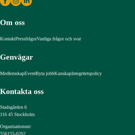
Om oss
Kontakt
Pressfrågor
Vanliga frågor och svar
Genvägar
Medlemskap
Event
Byta jobb
Kunskap
Integritetspolicy
Kontakta oss
Stadsgården 6
116 45 Stockholm
Organisationsnr:
556155-0202