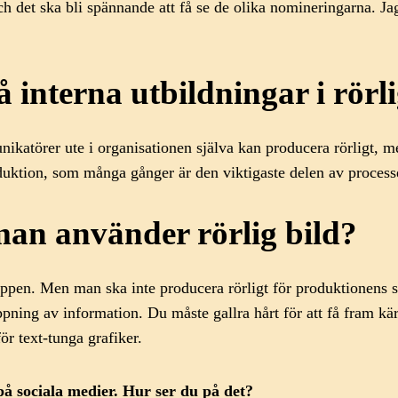
ch det ska bli spännande att få se de olika nomineringarna. J
 interna utbildningar i rörli
atörer ute i organisationen själva kan producera rörligt, men
oduktion, som många gånger är den viktigaste delen av process
an använder rörlig bild?
r toppen. Men man ska inte producera rörligt för produktionen
pning av information. Du måste gallra hårt för att få fram kärnb
ör text-tunga grafiker.
 på
sociala me
dier. Hur ser du på det?