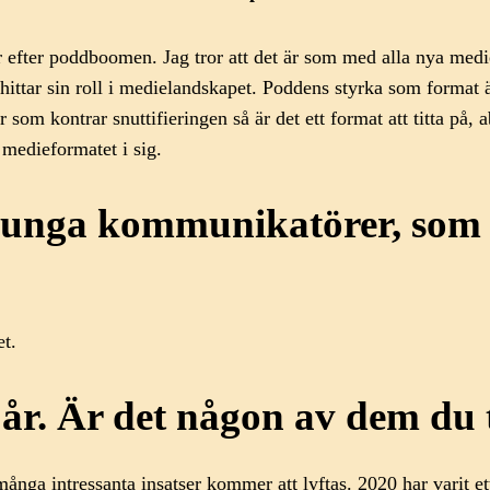
 år efter poddboomen. Jag tror att det är som med alla nya me
ittar sin roll i medielandskapet. Poddens styrka som format ä
som kontrar snuttifieringen så är det ett format att titta på, 
 medieformatet i sig.
a unga kommunikatörer, som p
et.
i år. Är det någon av dem du 
ånga intressanta insatser kommer att lyftas. 2020 har varit et