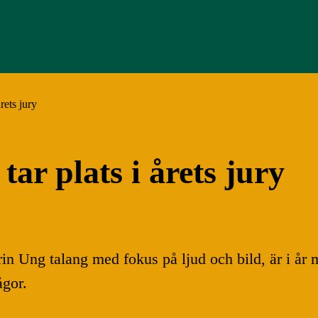
rets jury
ar plats i årets jury
in Ung talang med fokus på ljud och bild, är i år m
ågor.