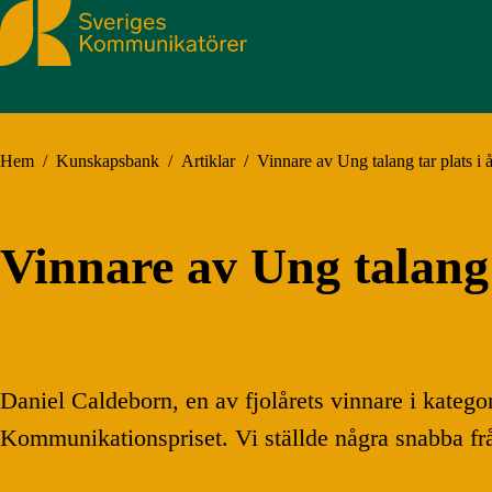
Sveriges Kommunikatörer
Hem
/
Kunskapsbank
/
Artiklar
/
Vinnare av Ung talang tar plats i å
Vinnare av Ung talang t
Daniel Caldeborn, en av fjolårets vinnare i kategor
Kommunikationspriset. Vi ställde några snabba fr