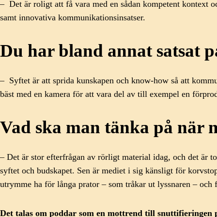
– Det är roligt att få vara med en sådan kompetent kontext o
samt innovativa kommunikationsinsatser.
Du har bland annat satsat på
– Syftet är att sprida kunskapen och know-how så att kommunik
bäst med en kamera för att vara del av till exempel en förpr
Vad ska man tänka på när m
– Det är stor efterfrågan av rörligt material idag, och det ä
syftet och budskapet. Sen är mediet i sig känsligt för korvstop
utrymme ha för långa prator – som tråkar ut lyssnaren – och f
Det talas om poddar som en mottrend till snuttifieringen