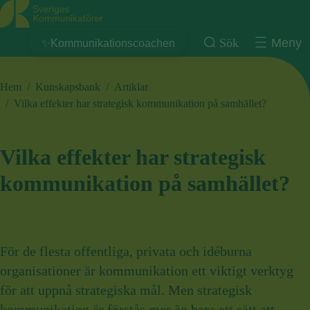
Sveriges Kommunikatörer
Sök
Meny
✨Kommunikationscoachen
Hem
/
Kunskapsbank
/
Artiklar
/
Vilka effekter har strategisk kommunikation på samhället?
Vilka effekter har strategisk
kommunikation på samhället?
För de flesta offentliga, privata och idéburna
organisationer är kommunikation ett viktigt verktyg
för att uppnå strategiska mål. Men strategisk
kommunikation är förstås mer än bara ett sätt att