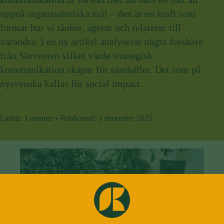
uppnå organisatoriska mål – den är en kraft som
formar hur vi tänker, agerar och relaterar till
varandra. I en ny artikel analyserar några forskare
från Slovenien vilket värde strategisk
kommunikation skapar för samhället. Det som på
nysvenska kallas för social impact.
Lästid:
3 minuter
•
Publicerad:
3 december 2025