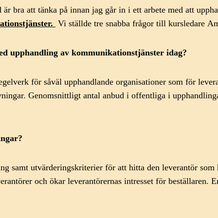
r bra att tänka på innan jag går in i ett arbete med att upp
tionstjänster.
Vi ställde tre snabba frågor till kursledare 
 med upphandling av kommunikationstjänster idag?
gelverk för såväl upphandlande organisationer som för leveran
vningar. Genomsnittligt antal anbud i offentliga i upphandlinga
ingar?
 samt utvärderingskriterier för att hitta den leverantör som h
erantörer och ökar leverantörernas intresset för beställaren. Er