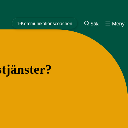
Sök
Meny
✨Kommunikationscoachen
tjänster?