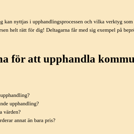
og kan nyttjas i upphandlingsprocessen och vilka verktyg som k
sen helt rätt för dig! Deltagarna får med sig exempel på bep
a för att upphandla kommun
en upphandling?
mande upphandling?
uka värden?
ärderar annat än bara pris?