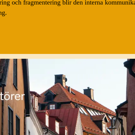
ring och fragmentering blir den interna kommunik
ng.