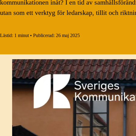
kommunikationen inåt? I en tid av samhällsföränd
utan som ett verktyg för ledarskap, tillit och riktni
Lästid:
1 minut
•
Publicerad:
26 maj 2025