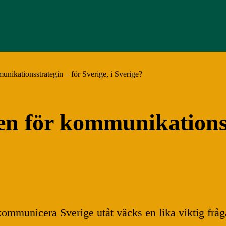
nikationsstrategin – för Sverige, i Sverige?
en för kommunikationss
t kommunicera Sverige utåt väcks en lika viktig frå