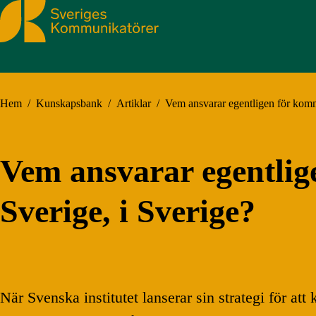
Sveriges Kommunikatörer
Hem
/
Kunskapsbank
/
Artiklar
/
Vem ansvarar egentligen för kommu
Vem ansvarar egentlig
Sverige, i Sverige?
När Svenska institutet lanserar sin strategi för at