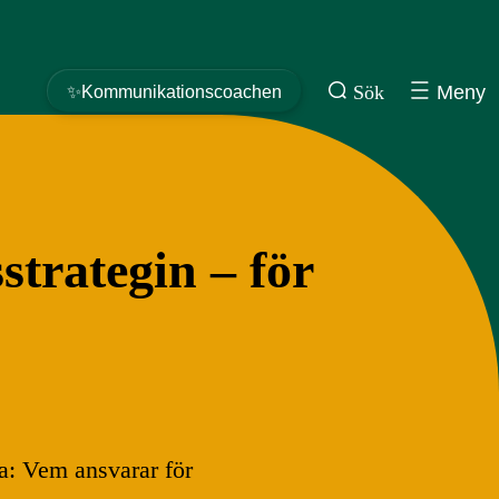
Sök
Meny
✨Kommunikationscoachen
trategin – för
ga: Vem ansvarar för