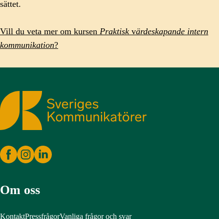
sättet.
Vill du veta mer om kursen
Praktisk
v
ärdeskapande intern
kommunikation
?
Sveriges Kommunikatörer
Om oss
Kontakt
Pressfrågor
Vanliga frågor och svar