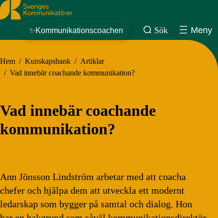
Sveriges Kommunikatörer
Sök
Meny
✨Kommunikationscoachen
Hem
/
Kunskapsbank
/
Artiklar
/
Vad innebär coachande kommunikation?
Vad innebär coachande
kommunikation?
Ann Jönsson Lindström arbetar med att coacha
chefer och hjälpa dem att utveckla ett modernt
ledarskap som bygger på samtal och dialog. Hon
har en bakgrund som såväl kommunikationsdirektör