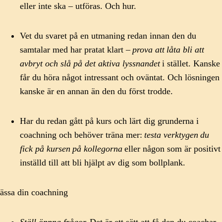
eller inte ska – utföras. Och hur.
Vet du svaret på en utmaning redan innan den du
samtalar med har pratat klart –
prova att
låta bli att
avbryt och slå på det aktiva lyssnandet
i stället. Kanske
får du höra något intressant och oväntat. Och lösningen
kanske är en annan än den du först trodde.
Har du redan gått på kurs och lärt dig grunderna i
coachning och behöver träna mer:
testa verktygen
du
fick på kursen
på kollegorna
eller någon som är positivt
inställd till att bli hjälpt av dig som bollplank.
ässa din coachning
Ställ öppna frågor.
Det är ett sätt att få den du coachar