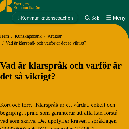
Sveriges Kommunikatörer
Sök
Meny
✨Kommunikationscoachen
Hem
/
Kunskapsbank
/
Artiklar
/
Vad är klarspråk och varför är det så viktigt?
Vad är klarspråk och varför är
det så viktigt?
Kort och torrt: Klarspråk är ett vårdat, enkelt och
begripligt språk, som garanterar att alla kan förstå
vad som skrivs. Det uppfyller kraven i språklagen
(2009:600) och ISO-standarden 24495-1.