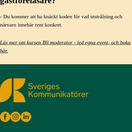
gästföreläsare?
-
Du kommer att ha knäckt koden för vad utstrålning och
närvaro innebär rent konkret.
Läs mer om kursen Bli moderator - led egna event, och boka
här.
Sveriges Kommunikatörer