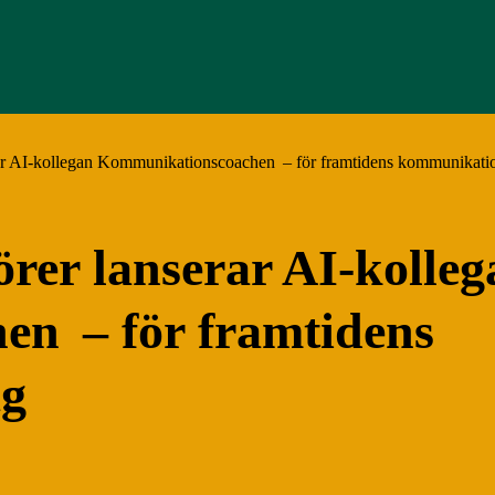
ar AI-kollegan Kommunikationscoachen – för framtidens kommunikat
er lanserar AI-kolleg
n – för framtidens
ag