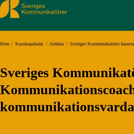
Sveriges Kommunikatörer
Hem
/
Kunskapsbank
/
Artiklar
/
Sveriges Kommunikatörer lanser
Sveriges Kommunikatör
Kommunikationscoache
kommunikationsvard