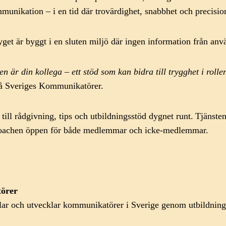
munikation – i en tid där trovärdighet, snabbhet och precisio
tyget är byggt i en sluten miljö där ingen information från anv
r din kollega – ett stöd som kan bidra till trygghet i rollen,
på Sveriges Kommunikatörer.
ll rådgivning, tips och utbildningsstöd dygnet runt. Tjänste
scoachen öppen för både medlemmar och icke-medlemmar.
törer
 och utvecklar kommunikatörer i Sverige genom utbildningar, 