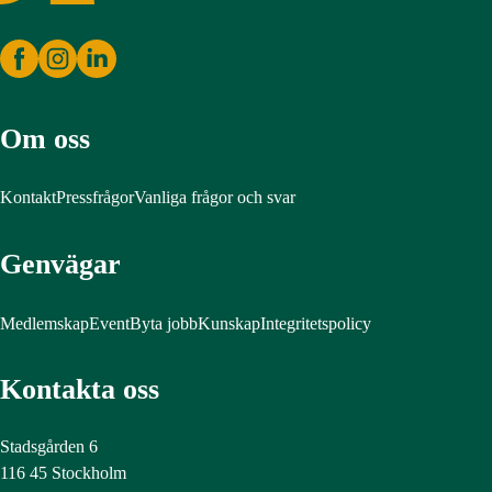
Om oss
Kontakt
Pressfrågor
Vanliga frågor och svar
Genvägar
Medlemskap
Event
Byta jobb
Kunskap
Integritetspolicy
Kontakta oss
Stadsgården 6
116 45 Stockholm