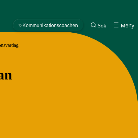
Sök
Meny
✨Kommunikationscoachen
ionsvardag
an