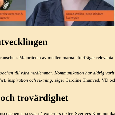
tvecklingen
anschen. Majoriteten av medlemmarna efterfrågar relevanta och
oachen till våra medlemmar. Kommunikation har aldrig varit v
het, inspiration och riktning
, säger Caroline Thunved, VD oc
 och trovärdighet
onscoachen sina svar på experters texter, Sveriges Kommunikat