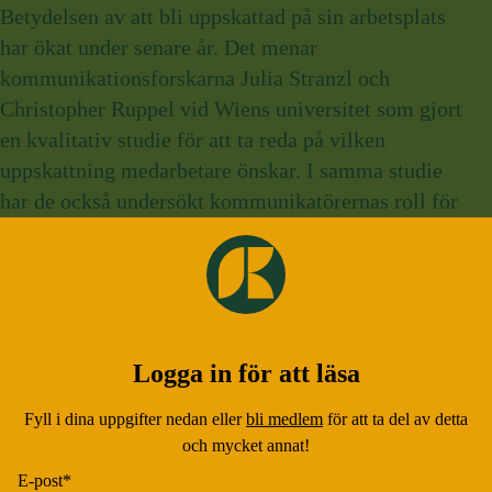
Betydelsen av att bli uppskattad på sin arbetsplats
har ökat under senare år. Det menar
kommunikationsforskarna Julia Stranzl och
Christopher Ruppel vid Wiens universitet som gjort
en kvalitativ studie för att ta reda på vilken
uppskattning medarbetare önskar. I samma studie
har de också undersökt kommunikatörernas roll för
att stödja uppskattande ledningskommunikation.
Lästid:
2 minuter
•
Publicerad:
9 maj 2025
Logga in för att läsa
Fyll i dina uppgifter nedan eller
bli medlem
för att ta del av detta
och mycket annat!
E-post
*