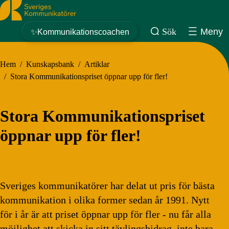
Sveriges Kommunikatörer
Sök
Meny
✨Kommunikationscoachen
Hem
/
Kunskapsbank
/
Artiklar
/
Stora Kommunikationspriset öppnar upp för fler!
Stora Kommunikationspriset
öppnar upp för fler!
Sveriges kommunikatörer har delat ut pris för bästa
kommunikation i olika former sedan år 1991. Nytt
för i år är att priset öppnar upp för fler - nu får alla
möjlighet att skicka in sitt tävlingsbidrag, inte bara