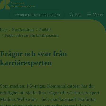
Sveriges Kommunikatörer
Sök
Meny
✨Kommunikationscoachen
Hem
/
Kunskapsbank
/
Artiklar
/
Frågor och svar från karriärexperten
Frågor och svar från
karriärexperten
Som medlem i Sveriges Kommunikatörer har du
möjlighet att ställa dina frågor till vår karriärexpert
Mathias Wellström – helt utan kostnad! Här hittar
du tre frågor och svar som redan kommit in via