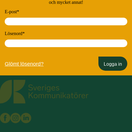
och mycket annat!
E-post
*
Lösenord
*
Glömt lösenord?
Logga in
Sveriges Kommunikatörer