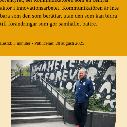
aktör i innovationsarbetet. Kommunikatören är inte
bara som den som berättar, utan den som kan bidra
till förändringar som gör samhället bättre.
Lästid:
3 minuter
•
Publicerad:
28 augusti 2025