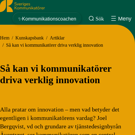
Sveriges Kommunikatörer
Sök
Meny
✨Kommunikationscoachen
Hem
/
Kunskapsbank
/
Artiklar
/
Så kan vi kommunikatörer driva verklig innovation
Så kan vi kommunikatörer
driva verklig innovation
Alla pratar om innovation – men vad betyder det
egentligen i kommunikatörens vardag? Joel
Bergqvist, vd och grundare av tjänstedesignbyrån
Äventyret, ser kommunikatören som en central