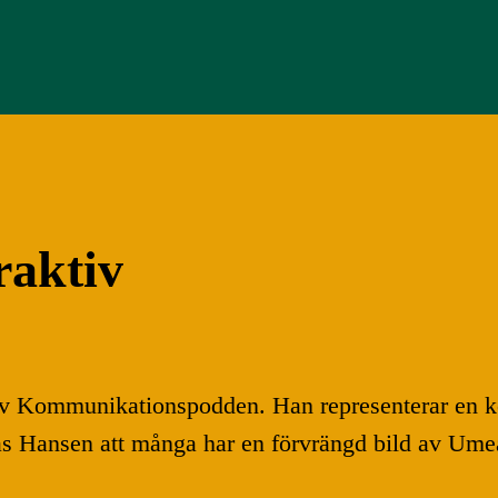
raktiv
 av Kommunikationspodden. Han representerar en k
as Hansen att många har en förvrängd bild av Umeå