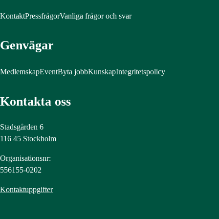
Kontakt
Pressfrågor
Vanliga frågor och svar
Genvägar
Medlemskap
Event
Byta jobb
Kunskap
Integritetspolicy
Kontakta oss
Stadsgården 6
116 45 Stockholm
Organisationsnr:
556155-0202
Kontaktuppgifter