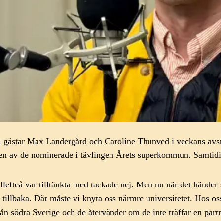
star Max Landergård och Caroline Thunved i veckans avsni
en av de nominerade i tävlingen Årets superkommun. Samtidig
 Skellefteå var tilltänkta med tackade nej. Men nu när det hände
llbaka. Där måste vi knyta oss närmre universitetet. Hos oss l
ån södra Sverige och de återvänder om de inte träffar en par