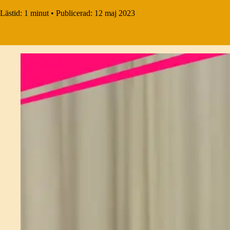
Lästid:
1 minut
•
Publicerad:
12 maj 2023