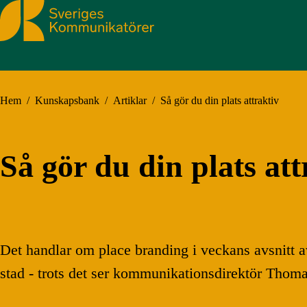
Sveriges Kommunikatörer
Hem
/
Kunskapsbank
/
Artiklar
/
Så gör du din plats attraktiv
Så gör du din plats att
Det handlar om place branding i veckans avsnitt
stad - trots det ser kommunikationsdirektör Thom