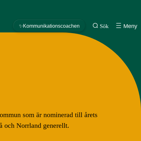
Sök
Meny
✨Kommunikationscoachen
ommun som är nominerad till årets
 och Norrland generellt.