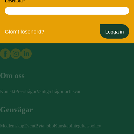
Lösenord
*
Sveriges Kommunikatörer
Glömt lösenord?
Logga in
Om oss
Kontakt
Pressfrågor
Vanliga frågor och svar
Genvägar
Medlemskap
Event
Byta jobb
Kunskap
Integritetspolicy