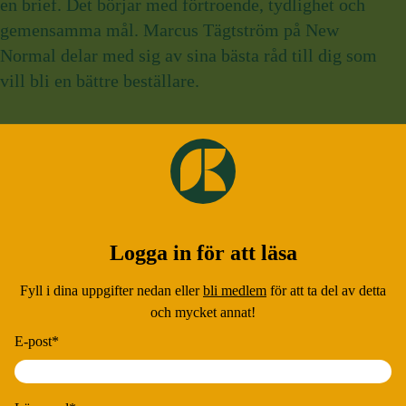
en brief. Det börjar med förtroende, tydlighet och
gemensamma mål. Marcus Tägtström på New
Normal delar med sig av sina bästa råd till dig som
vill bli en bättre beställare.
Lästid:
3 minuter
•
Publicerad:
2 juli 2025
Logga in för att läsa
Fyll i dina uppgifter nedan eller
bli medlem
för att ta del av detta
och mycket annat!
E-post
*