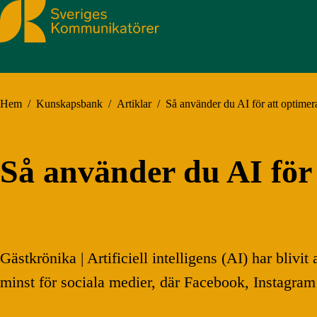
Sveriges Kommunikatörer
Hem
/
Kunskapsbank
/
Artiklar
/
Så använder du AI för att optimer
Så använder du AI för 
Gästkrönika | Artificiell intelligens (AI) har bliv
minst för sociala medier, där Facebook, Instagram 