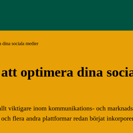
a dina sociala medier
att optimera dina soci
it allt viktigare inom kommunikations- och marknads
och flera andra plattformar redan börjat inkorporer