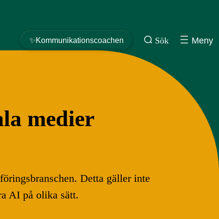
Sök
Meny
✨Kommunikationscoachen
ala medier
föringsbranschen. Detta gäller inte
a AI på olika sätt.