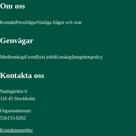
Om oss
Kontakt
Pressfrågor
Vanliga frågor och svar
Genvägar
Medlemskap
Event
Byta jobb
Kunskap
Integritetspolicy
Kontakta oss
Stadsgården 6
116 45 Stockholm
Organisationsnr:
556155-0202
Kontaktuppgifter