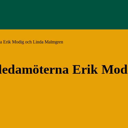
a Erik Modig och Linda Malmgren
ledamöterna Erik Mod