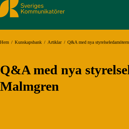
Sveriges Kommunikatörer
Hem
/
Kunskapsbank
/
Artiklar
/
Q&A med nya styrelseledamötern
Q&A med nya styrelse
Malmgren