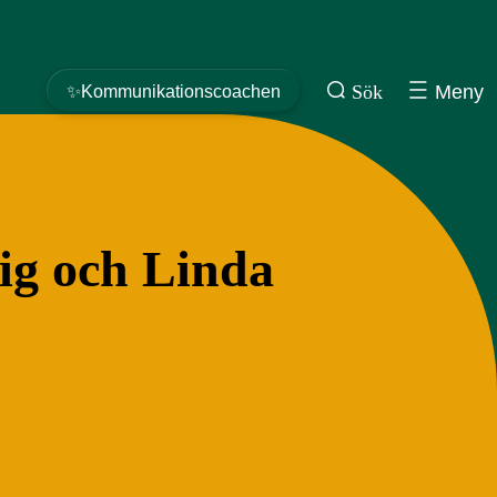
Sök
Meny
✨Kommunikationscoachen
ig och Linda