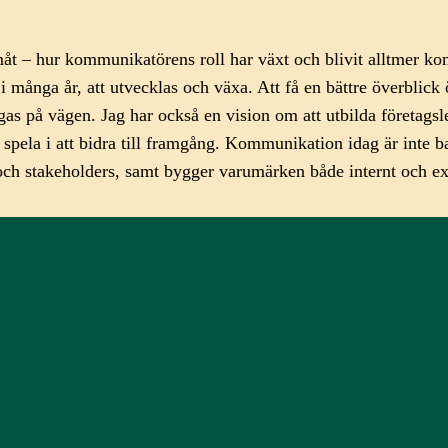
ramåt – hur kommunikatörens roll har växt och blivit alltmer k
 många år, att utvecklas och växa. Att få en bättre överblick 
gas på vägen. Jag har också en vision om att utbilda företags
 spela i att bidra till framgång. Kommunikation idag är inte b
 och stakeholders, samt bygger varumärken både internt och ex