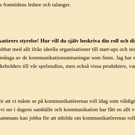
a framtidens ledare och talanger.
atörers styrelse!
Hur vill du själv beskriva din roll och 
bbat med allt ifrån ideella organisationer till start-ups och st
t många av de kommunikationsutmaningar som finns. Jag har en 
eholders till vår spelstudios, men också vissa produkters, v
 för att vi måste se på kommunikatörernas roll idag som väld
 ser i dagens samhälle och kommunikation har fått en allt vikt
sammans kan jobba för att utbilda om kommunikatörernas roll