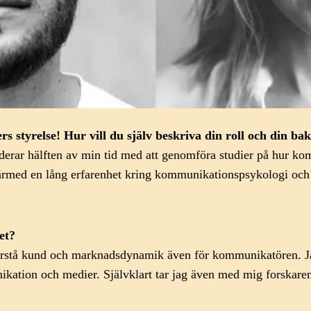
rs styrelse!
Hur vill du själv beskriva din roll och din b
derar hälften av min tid med att genomföra studier på hur k
Har därmed en lång erfarenhet kring kommunikationspsykologi 
et?
förstå kund och marknadsdynamik även för kommunikatören. Ja
ation och medier. Självklart tar jag även med mig forskarens