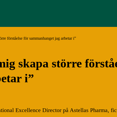
rre förståelse för sammanhanget jag arbetar i”
g skapa större förståe
etar i”
al Excellence Director på Astellas Pharma, fick t