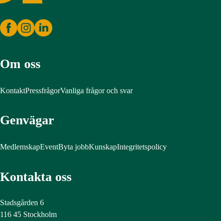
Om oss
Kontakt
Pressfrågor
Vanliga frågor och svar
Genvägar
Medlemskap
Event
Byta jobb
Kunskap
Integritetspolicy
Kontakta oss
Stadsgården 6
116 45 Stockholm