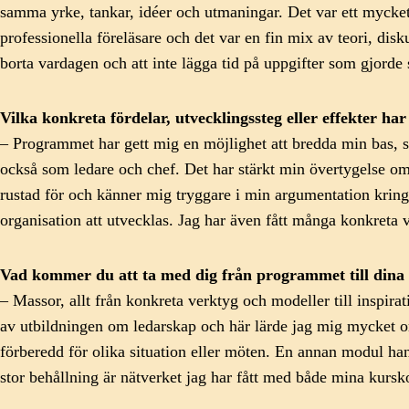
samma yrke, tankar, idéer och utmaningar. Det var ett mycke
professionella föreläsare och det var en fin mix av teori, dis
borta vardagen och att inte lägga tid på uppgifter som gjorde 
Vilka konkreta fördelar, utvecklingssteg eller effekter h
– Programmet har gett mig en möjlighet att bredda min bas, s
också som ledare och chef. Det har stärkt min övertygelse om
rustad för och känner mig tryggare i min argumentation kring 
organisation att utvecklas. Jag har även fått många konkreta
Vad kommer du att ta med dig från programmet till dina 
– Massor, allt från konkreta verktyg och modeller till inspirat
av utbildningen om ledarskap och här lärde jag mig mycket om 
förberedd för olika situation eller möten. En annan modul han
stor behållning är nätverket jag har fått med både mina kursk