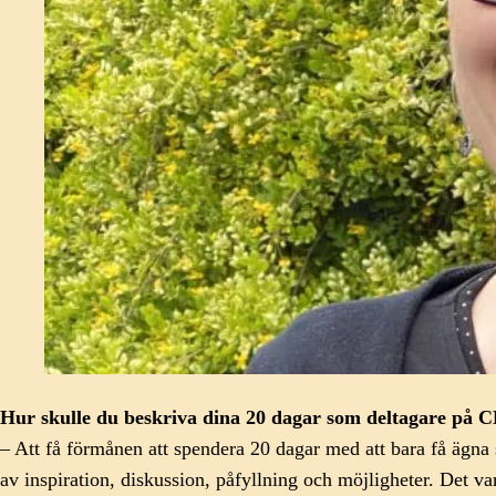
Hur skulle du beskriva dina 20 dagar som deltagare på 
– Att få förmånen att spendera 20 dagar med att bara få ägna s
av inspiration, diskussion, påfyllning och möjligheter. Det 