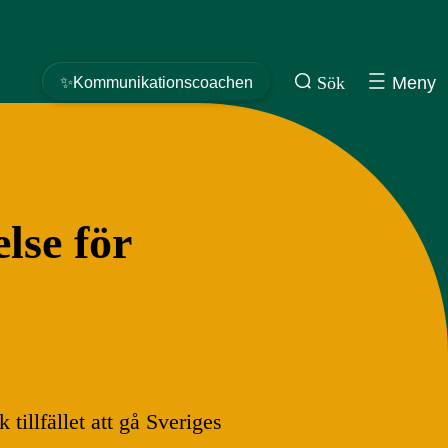
Sök
Meny
✨Kommunikationscoachen
lse för
illfället att gå Sveriges