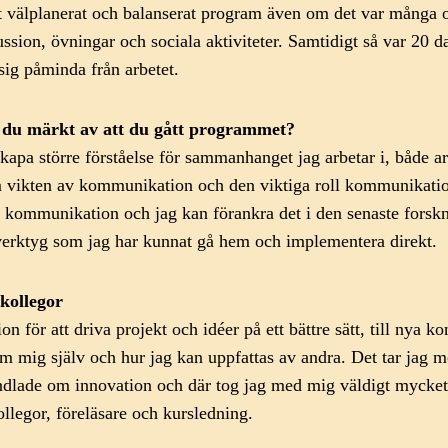
t välplanerat och balanserat program även om det var många o
kussion, övningar och sociala aktiviteter. Samtidigt så var 20 
sig påminda från arbetet.
ar du märkt av att du gått programmet?
kapa större förståelse för sammanhanget jag arbetar i, både a
 vikten av kommunikation och den viktiga roll kommunikations
kommunikation och jag kan förankra det i den senaste forsknin
 verktyg som jag har kunnat gå hem och implementera direkt.
kollegor
ion för att driva projekt och idéer på ett bättre sätt, till nya
mig själv och hur jag kan uppfattas av andra. Det tar jag med
dlade om innovation och där tog jag med mig väldigt mycket dir
ollegor, föreläsare och kursledning.