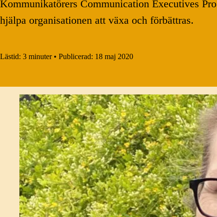
Kommunikatörers Communication Executives Program
hjälpa organisationen att växa och förbättras.
Lästid:
3 minuter
•
Publicerad:
18 maj 2020