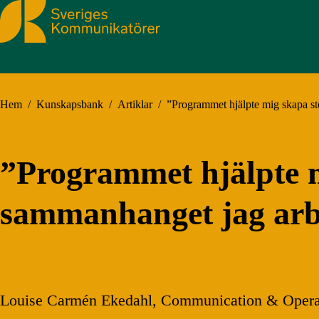
Sveriges Kommunikatörer
Hem
/
Kunskapsbank
/
Artiklar
/
”Programmet hjälpte mig skapa stö
”Programmet hjälpte mi
sammanhanget jag arb
Louise Carmén Ekedahl, Communication & Operation