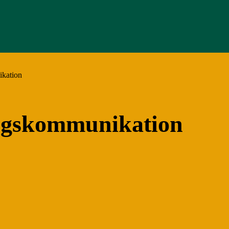
kation
gskommunikation