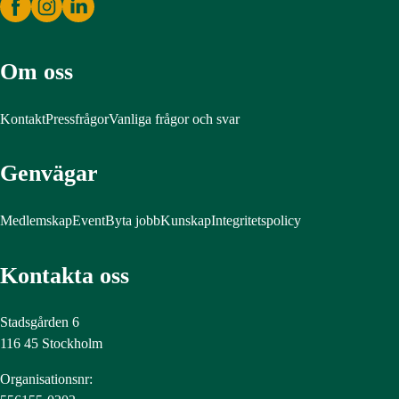
Om oss
Kontakt
Pressfrågor
Vanliga frågor och svar
Genvägar
Medlemskap
Event
Byta jobb
Kunskap
Integritetspolicy
Kontakta oss
Stadsgården 6
116 45 Stockholm
Organisationsnr: