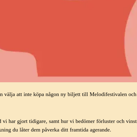
älja att inte köpa någon ny biljett till Melodifestivalen och d
d vi har gjort tidigare, samt hur vi bedömer förluster och vin
kning du låter dem påverka ditt framtida agerande.