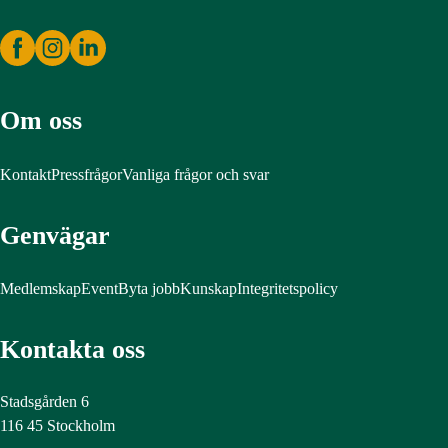
Om oss
Kontakt
Pressfrågor
Vanliga frågor och svar
Genvägar
Medlemskap
Event
Byta jobb
Kunskap
Integritetspolicy
Kontakta oss
Stadsgården 6
116 45 Stockholm