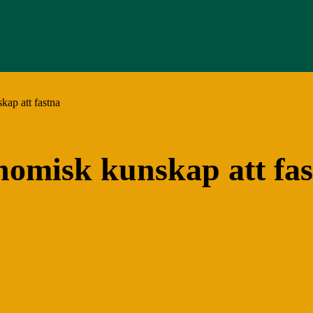
ap att fastna
omisk kunskap att fas