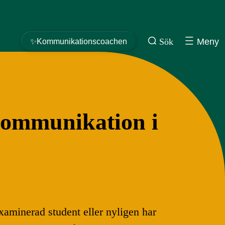
Sök
Meny
✨Kommunikationscoachen
kommunikation i
minerad student eller nyligen har