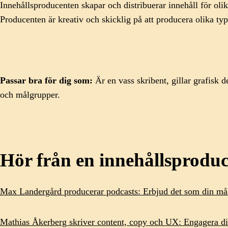
Innehållsproducenten skapar och distribuerar innehåll för ol
Producenten är kreativ och skicklig på att producera olika t
Passar bra för dig som:
Är en vass skribent,
gillar grafisk 
och målgrupper.
Hör från en innehållsproduc
Max Landergård producerar podcasts: Erbjud det som din mål
Mathias Åkerberg skriver content, copy och UX: Engagera di