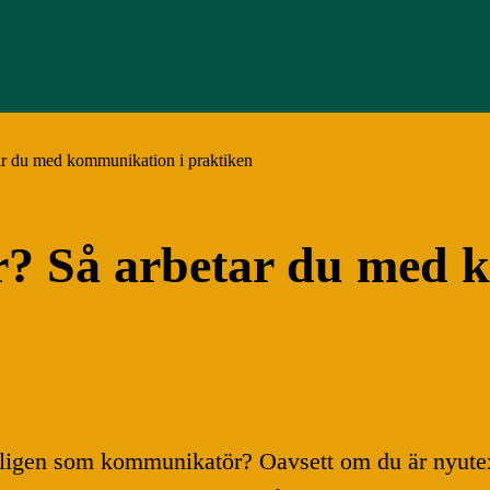
r du med kommunikation i praktiken
? Så arbetar du med 
ligen som kommunikatör? Oavsett om du är nyutexa