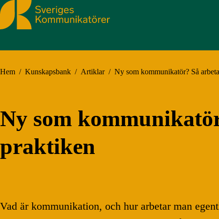
Sveriges Kommunikatörer
Hem
/
Kunskapsbank
/
Artiklar
/
Ny som kommunikatör? Så arbeta
Ny som kommunikatör
praktiken
Vad är kommunikation, och hur arbetar man egent