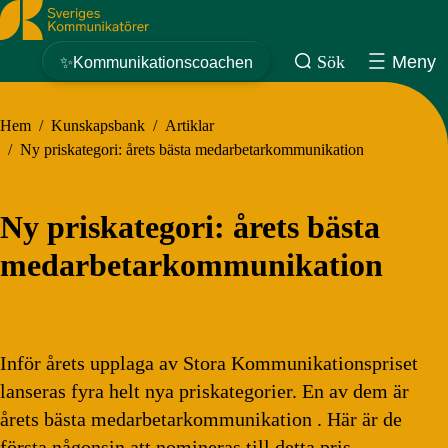
Sveriges Kommunikatörer
Sök
Meny
✨Kommunikationscoachen
Hem
/
Kunskapsbank
/
Artiklar
/
Ny priskategori: årets bästa medarbetarkommunikation
Ny priskategori: årets bästa
medarbetarkommunikation
Inför årets upplaga av Stora Kommunikationspriset
lanseras fyra helt nya priskategorier. En av dem är
årets bästa medarbetarkommunikation . Här är de
första någonsin att nomineras till detta pris.