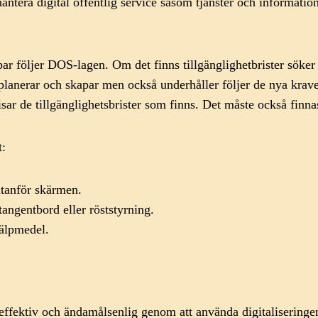
 hantera digital offentlig service såsom tjänster och informati
r följer DOS-lagen. Om det finns tillgänglighetbrister söker
lanerar och skapar men också underhåller följer de nya kraven
sar de tillgänglighetsbrister som finns. Det måste också finna
t:
utanför skärmen.
tangentbord eller röststyrning.
jälpmedel.
ffektiv och ändamålsenlig genom att använda digitaliseringens 