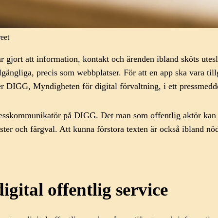
eet
r gjort att information, kontakt och ärenden ibland sköts ute
illgängliga, precis som webbplatser. F
ör att en app ska vara t
er DIGG, Myndigheten för digital förvaltning, i ett pressmed
esskommunikatör på DIGG. Det man som offentlig aktör kan ha i
ster och färgval. Att kunna förstora texten är också ibland nö
igital offentlig service