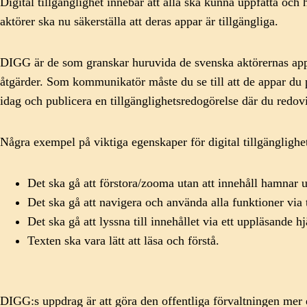
Digital tillgänglighet innebär att alla ska kunna uppfatta och
aktörer ska nu säkerställa att deras appar är tillgängliga.
DIGG är de som granskar huruvida de svenska aktörernas appa
åtgärder. Som kommunikatör måste du se till att de appar du p
idag och publicera en tillgänglighetsredogörelse där du redovi
Några exempel på viktiga egenskaper för digital tillgänglighe
Det ska gå att förstora/zooma utan att innehåll hamnar 
Det ska gå att navigera och använda alla funktioner via 
Det ska gå att lyssna till innehållet via ett uppläsande h
Texten ska vara lätt att läsa och förstå.
DIGG:s uppdrag är att göra den offentliga förvaltningen mer e