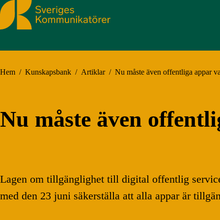
Sveriges Kommunikatörer
Hem
/
Kunskapsbank
/
Artiklar
/
Nu måste även offentliga appar var
Nu måste även offentlig
Lagen om tillgänglighet till digital offentlig ser
med den 23 juni säkerställa att alla appar är tillgä