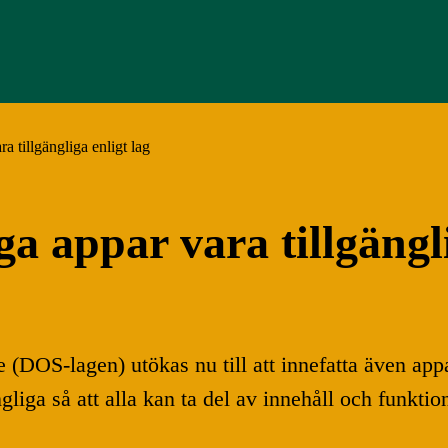
a tillgängliga enligt lag
a appar vara tillgängli
vice (DOS-lagen) utökas nu till att innefatta även 
ngliga så att alla kan ta del av innehåll och funktio