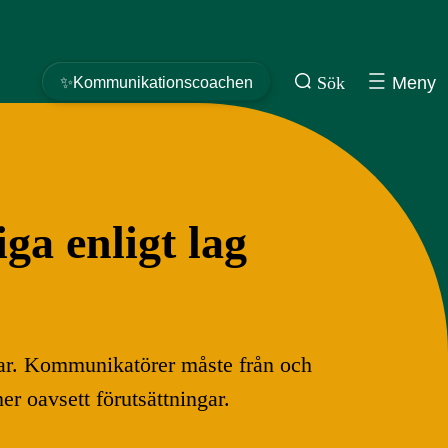
Sök
Meny
✨Kommunikationscoachen
ga enligt lag
appar. Kommunikatörer måste från och
ner oavsett förutsättningar.