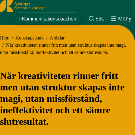
Sveriges Kommunikatörer
Sök
Meny
✨Kommunikationscoachen
Hem
/
Kunskapsbank
/
Artiklar
/
När kreativiteten rinner fritt men utan struktur skapas inte magi,
utan missförstånd, ineffektivitet och ett sämre slutresultat.
När kreativiteten rinner fritt
men utan struktur skapas inte
magi, utan missförstånd,
ineffektivitet och ett sämre
slutresultat.