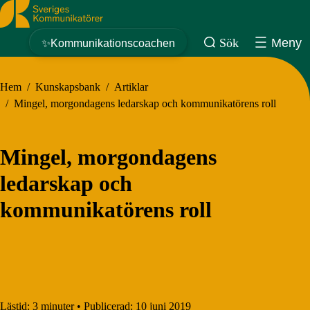
Sveriges Kommunikatörer
Sök
Meny
✨Kommunikationscoachen
Hem
/
Kunskapsbank
/
Artiklar
/
Mingel, morgondagens ledarskap och kommunikatörens roll
Mingel, morgondagens
ledarskap och
kommunikatörens roll
Lästid:
3 minuter
•
Publicerad:
10 juni 2019