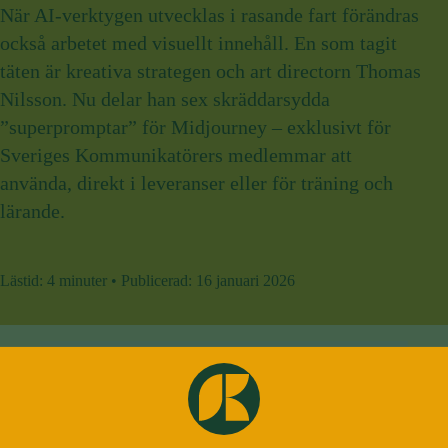
När AI-verktygen utvecklas i rasande fart förändras
också arbetet med visuellt innehåll. En som tagit
täten är kreativa strategen och art directorn Thomas
Nilsson. Nu delar han sex skräddarsydda
”superpromptar” för Midjourney – exklusivt för
Sveriges Kommunikatörers medlemmar att
använda, direkt i leveranser eller för träning och
lärande.
Lästid:
4 minuter
•
Publicerad:
16 januari 2026