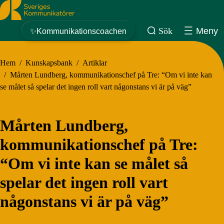
Sveriges Kommunikatörer
Sök
Meny
✨Kommunikationscoachen
Hem
/
Kunskapsbank
/
Artiklar
/
Mårten Lundberg, kommunikationschef på Tre: “Om vi inte kan
se målet så spelar det ingen roll vart någonstans vi är på väg”
Mårten Lundberg,
kommunikationschef på Tre:
“Om vi inte kan se målet så
spelar det ingen roll vart
någonstans vi är på väg”