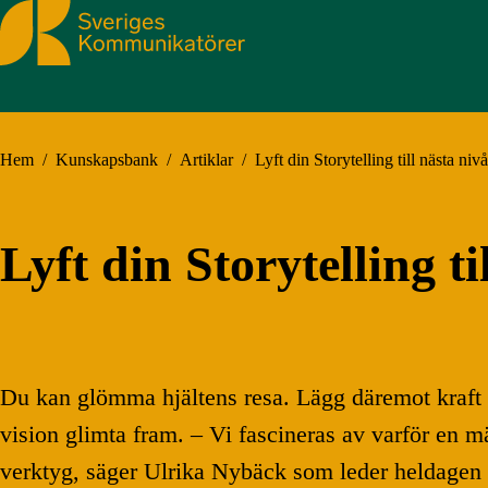
Sveriges Kommunikatörer
Hem
/
Kunskapsbank
/
Artiklar
/
Lyft din Storytelling till nästa nivå
Lyft din Storytelling ti
Du kan glömma hjältens resa. Lägg däremot kraft p
vision glimta fram. – Vi fascineras av varför en män
verktyg, säger Ulrika Nybäck som leder heldagen i