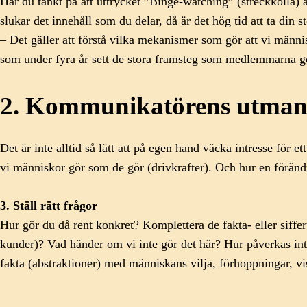
Har du tänkt på att uttrycket ”Binge-watching” (streckkolla) 
slukar det innehåll som du delar, då är det hög tid att ta din s
– Det gäller att förstå vilka mekanismer som gör att vi männ
som under fyra år sett de stora framsteg som medlemmarna gö
2. Kommunikatörens utman
Det är inte alltid så lätt att på egen hand väcka intresse för 
vi människor gör som de gör (drivkrafter). Och hur en föränd
3. Ställ rätt frågor
Hur gör du då rent konkret? Komplettera de fakta- eller siffe
kunder)? Vad händer om vi inte gör det här? Hur påverkas int
fakta (abstraktioner) med människans vilja, förhoppningar, vi