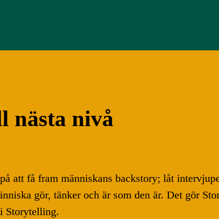
ll nästa nivå
å att få fram människans backstory; låt intervjupe
niska gör, tänker och är som den är. Det gör Storyte
 Storytelling.