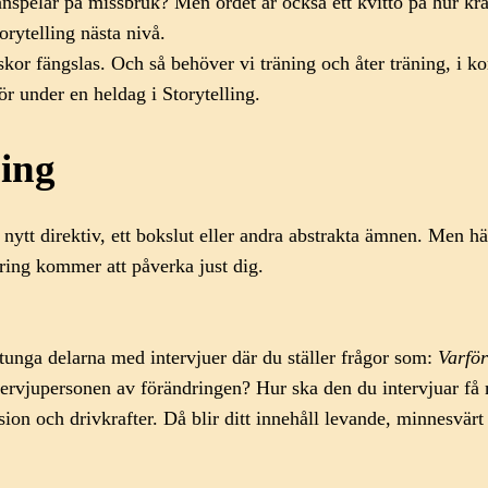
anspelar på missbruk? Men ordet är också ett kvitto på hur kra
torytelling nästa nivå.
iskor fängslas. Och så behöver vi träning och åter träning, i
r under en heldag i Storytelling.
ing
ett nytt direktiv, ett bokslut eller andra abstrakta ämnen. Men 
ring kommer att påverka just dig.
rtunga delarna med intervjuer där du ställer frågor som:
Varför
ervjupersonen av förändringen? Hur ska den du intervjuar få 
sion och drivkrafter. Då blir ditt innehåll levande, minnesvär