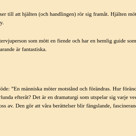
 ser till att hjälten (och handlingen) rör sig framåt. Hjälten 
y.
intervjuperson som mött en fiende och har en hemlig guide so
arande är fantastiska.
nde flöde: ”En människa möter motstånd och förändras. Hur för
rlunda efteråt? Det är en dramaturgi som utspelar sig varje ve
 av. Den gör att våra berättelser blir fängslande, fascineran