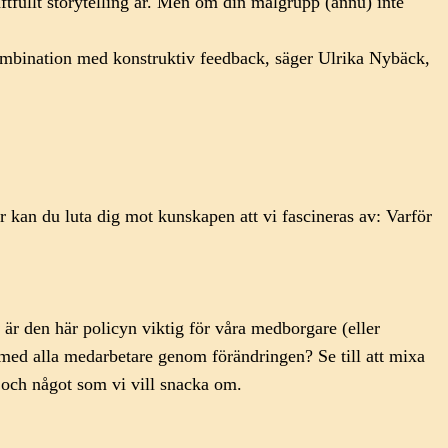
ftfullt storytelling är. Men om din målgrupp (ännu) inte
 kombination med konstruktiv feedback, säger Ulrika Nybäck,
här kan du luta dig mot kunskapen att vi fascineras av: Varför
är den här policyn viktig för våra medborgare (eller
med alla medarbetare genom förändringen? Se till att mixa
t och något som vi vill snacka om.