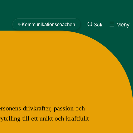
Sök
Meny
✨Kommunikationscoachen
rsonens drivkrafter, passion och
lling till ett unikt och kraftfullt