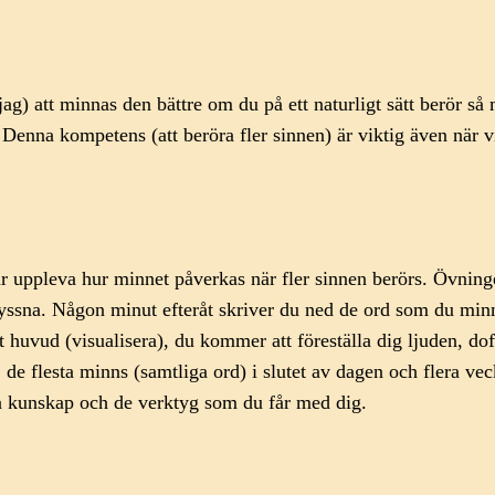
ag) att minnas den bättre om du på ett naturligt sätt berör 
. Denna kompetens (att beröra fler sinnen) är viktig även när v
år uppleva hur minnet påverkas när fler sinnen berörs. Övninge
yssna. Någon minut efteråt skriver du ned de ord som du minn
t huvud (visualisera), du kommer att föreställa dig ljuden, do
de flesta minns (samtliga ord) i slutet av dagen och flera ve
n kunskap och de verktyg som du får med dig.