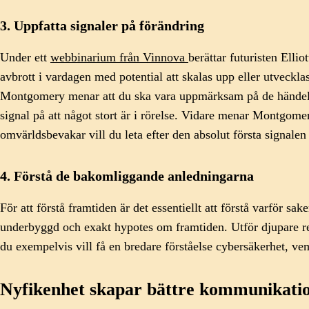
3. Uppfatta signaler på förändring
Under ett
webbinarium från Vinnova
berättar futuristen Ell
avbrott i vardagen med potential att skalas upp eller utveck
Montgomery menar att du ska vara uppmärksam på de händelser 
signal på att något stort är i rörelse. Vidare menar Montgomer
omvärldsbevakar vill du leta efter den absolut första signalen 
4. Förstå de bakomliggande anledningarna
För att förstå framtiden är det essentiellt att förstå varför 
underbyggd och exakt hypotes om framtiden. Utför djupare rese
du exempelvis vill få en bredare förståelse cybersäkerhet, vem
Nyfikenhet skapar bättre kommunikati