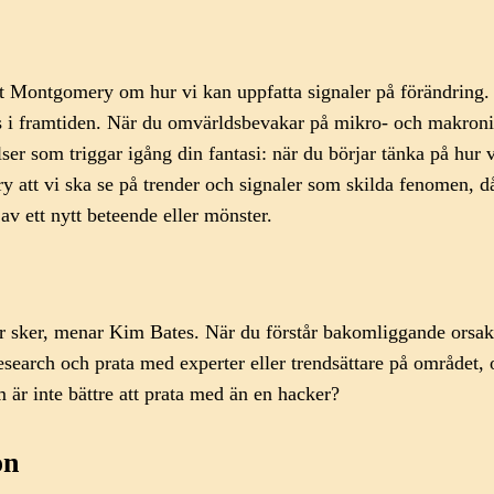
iott Montgomery om hur vi kan uppfatta signaler på förändring
las i framtiden. När du omvärldsbevakar på mikro- och makron
som triggar igång din fantasi: när du börjar tänka på hur vär
y att vi ska se på trender och signaler som skilda fenomen, då
av ett nytt beteende eller mönster.
saker sker, menar Kim Bates. När du förstår bakomliggande orsak
arch och prata med experter eller trendsättare på området, oc
 är inte bättre att prata med än en hacker?
on