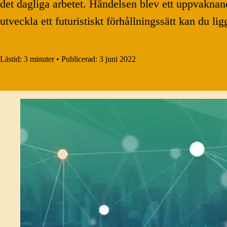
det dagliga arbetet. Händelsen blev ett uppvaknan
utveckla ett futuristiskt förhållningssätt kan du li
Lästid:
3 minuter
•
Publicerad:
3 juni 2022