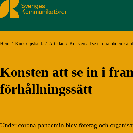
Sveriges Kommunikatörer
Hem
/
Kunskapsbank
/
Artiklar
/
Konsten att se in i framtiden: så ut
Konsten att se in i fra
förhållningssätt
Under corona-pandemin blev företag och organisatio