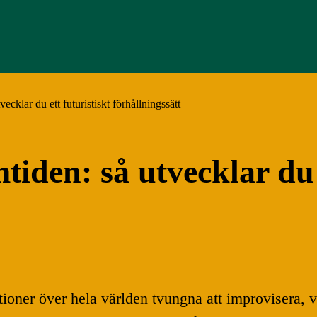
vecklar du ett futuristiskt förhållningssätt
mtiden: så utvecklar du 
ner över hela världen tvungna att improvisera, vilk